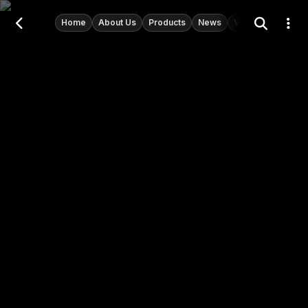
Home
About Us
Products
News
Videos
Shorts